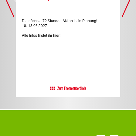
Die nächste 72 Stunden Aktion ist in Planung!
Das
10.-13.06.2027
Hier
Alle Infos findet ihr hier!
Zum Themenüberblick