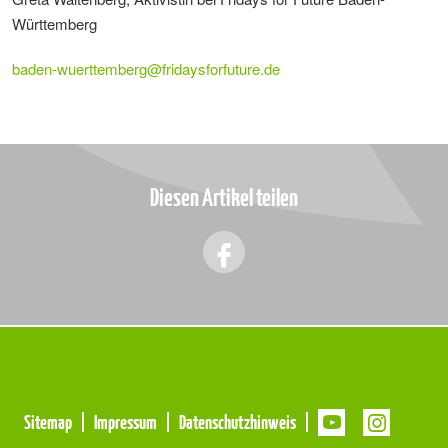
Württemberg
baden-wuerttemberg
@
fridaysforfuture.de
Diesen Artikel teilen
Meta
Sitemap
Impressum
Datenschutzhinweis
Navigation
Navigation
überspringen